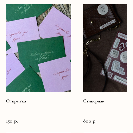
Открытка
Стикерпак
150
р.
800
р.